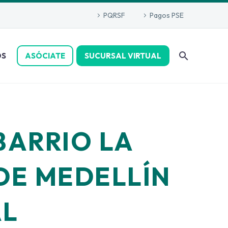
PQRSF
Pagos PSE
OS
ASÓCIATE
SUCURSAL VIRTUAL
BARRIO LA
DE MEDELLÍN
AL