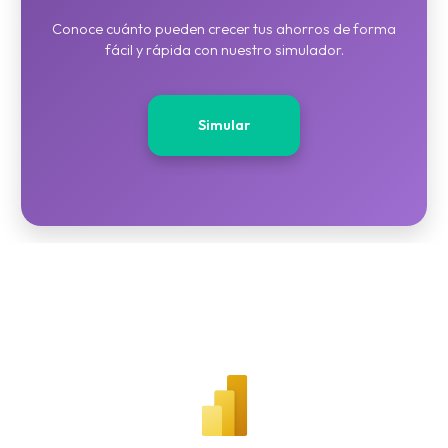
Conoce cuánto pueden crecer tus ahorros de forma
fácil y rápida con nuestro simulador.
Simular