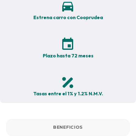


Estrena carro con Cooprudea


Plazo hasta 72 meses


Tasas entre el 1% y 1.2% N.M.V.
BENEFICIOS